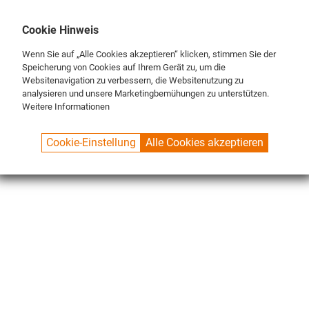
DE
ENG
FR
Cookie Hinweis
Wenn Sie auf „Alle Cookies akzeptieren“ klicken, stimmen Sie der
Speicherung von Cookies auf Ihrem Gerät zu, um die
Websitenavigation zu verbessern, die Websitenutzung zu
analysieren und unsere Marketingbemühungen zu unterstützen.
Weitere Informationen
SPUELBOY.DE
SHOP
NU ON TOUR®
ACCESORIES
Cookie-Einstellung
Alle Cookies akzeptieren