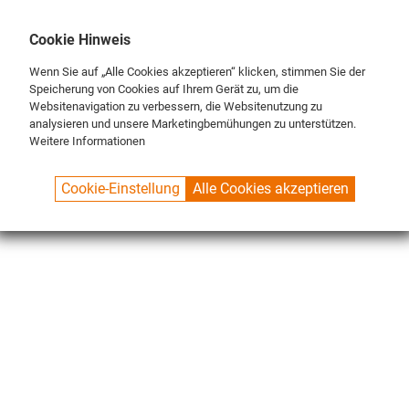
DE
ENG
FR
Cookie Hinweis
Wenn Sie auf „Alle Cookies akzeptieren“ klicken, stimmen Sie der
Speicherung von Cookies auf Ihrem Gerät zu, um die
Websitenavigation zu verbessern, die Websitenutzung zu
analysieren und unsere Marketingbemühungen zu unterstützen.
Weitere Informationen
SPUELBOY.DE
SHOP
NU® LINE
BRUSHES
Cookie-Einstellung
Alle Cookies akzeptieren