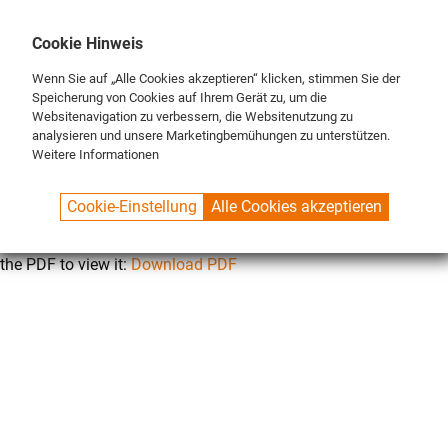
DE
ENG
FR
Cookie Hinweis
Wenn Sie auf „Alle Cookies akzeptieren“ klicken, stimmen Sie der
Speicherung von Cookies auf Ihrem Gerät zu, um die
Websitenavigation zu verbessern, die Websitenutzung zu
analysieren und unsere Marketingbemühungen zu unterstützen.
Weitere Informationen
SPUELBOY.DE
KONTAKT
DATENSCHUTZ
Cookie-Einstellung
Alle Cookies akzeptieren
This browser does not support inline PDFs. Please download
the PDF to view it:
Download PDF