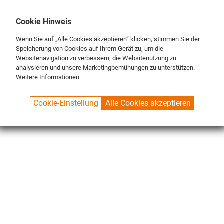
DE
ENG
FR
Cookie Hinweis
Wenn Sie auf „Alle Cookies akzeptieren“ klicken, stimmen Sie der
Speicherung von Cookies auf Ihrem Gerät zu, um die
Websitenavigation zu verbessern, die Websitenutzung zu
analysieren und unsere Marketingbemühungen zu unterstützen.
Weitere Informationen
SPUELBOY.DE
SHOP
SPECIALS
ABTROPFMATTEN
Cookie-Einstellung
Alle Cookies akzeptieren