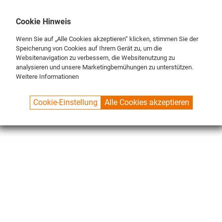
DE
ENG
FR
Cookie Hinweis
Wenn Sie auf „Alle Cookies akzeptieren“ klicken, stimmen Sie der
Speicherung von Cookies auf Ihrem Gerät zu, um die
Websitenavigation zu verbessern, die Websitenutzung zu
analysieren und unsere Marketingbemühungen zu unterstützen.
Weitere Informationen
SPUELBOY.DE
SHOP
NU ON TOUR®
ACCESORIES
Cookie-Einstellung
Alle Cookies akzeptieren